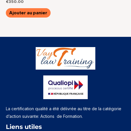
Note
€
350.00
0
sur
5
Ajouter au panier
La certification qualité a été délivrée au titre de la catégorie
d’action suivante: Actions de Formation.
Liens utiles