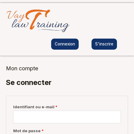
Aller
au
contenu
Connexion
S'inscrire
Obligatoire
Obligatoire
Obligatoire
Obligatoire
Mon compte
Se connecter
Identifiant ou e-mail
*
Mot de passe
*