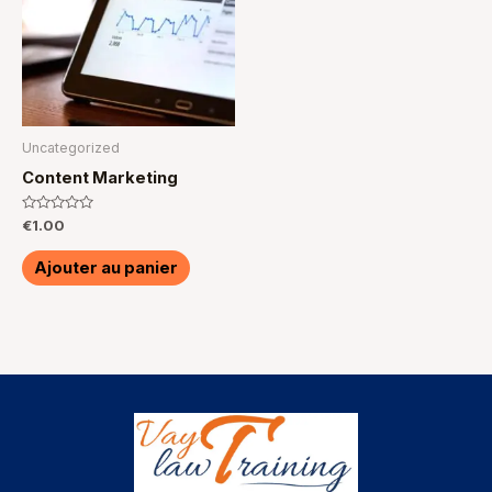
Uncategorized
Content Marketing
Note
€
1.00
0
sur
5
Ajouter au panier